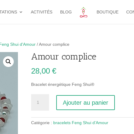
TATIONS
ACTIVITÉS
BLOG
BOUTIQUE
CO
 Feng Shui d'Amour
/ Amour complice
Amour complice
28,00
€
Bracelet énergétique Feng Shui®
quantité
Ajouter au panier
de
Amour
complice
Catégorie :
bracelets Feng Shui d'Amour