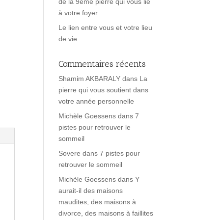
de la 9ème pierre qui vous lie
à votre foyer
Le lien entre vous et votre lieu
de vie
Commentaires récents
Shamim AKBARALY
dans
La
pierre qui vous soutient dans
votre année personnelle
Michèle Goessens
dans
7
pistes pour retrouver le
sommeil
Sovere
dans
7 pistes pour
retrouver le sommeil
Michèle Goessens
dans
Y
aurait-il des maisons
maudites, des maisons à
divorce, des maisons à faillites