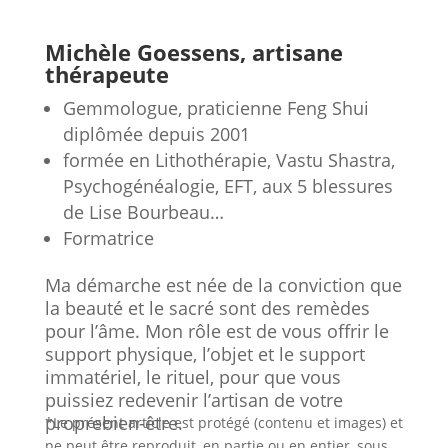
Michèle Goessens, artisane
thérapeute
Gemmologue, praticienne Feng Shui
diplômée depuis 2001
formée en Lithothérapie, Vastu Shastra,
Psychogénéalogie, EFT, aux 5 blessures
de Lise Bourbeau…
Formatrice
Ma démarche est née de la conviction que
la beauté et le sacré sont des remèdes
pour l’âme. Mon rôle est de vous offrir le
support physique, l’objet et le support
immatériel, le rituel, pour que vous
puissiez redevenir l’artisan de votre
proprebien-être.
*Le présent article est protégé (contenu et images) et
ne peut être reproduit, en partie ou en entier, sous