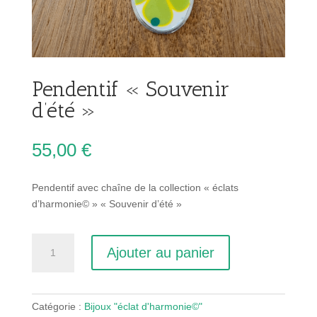
Pendentif « Souvenir
d’été »
55,00
€
Pendentif avec chaîne de la collection « éclats
d’harmonie© » « Souvenir d’été »
quantité
Ajouter au panier
de
Pendentif
"Souvenir
d'été"
Catégorie :
Bijoux "éclat d'harmonie©"