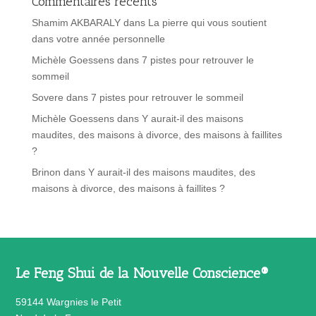
Commentaires récents
Shamim AKBARALY
dans
La pierre qui vous soutient
dans votre année personnelle
Michèle Goessens
dans
7 pistes pour retrouver le
sommeil
Sovere
dans
7 pistes pour retrouver le sommeil
Michèle Goessens
dans
Y aurait-il des maisons
maudites, des maisons à divorce, des maisons à faillites
?
Brinon
dans
Y aurait-il des maisons maudites, des
maisons à divorce, des maisons à faillites ?
Le Feng Shui de la Nouvelle Conscience®
59144 Wargnies le Petit