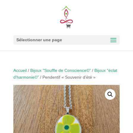
Sélectionner une page
Accueil
/
Bijoux "Souffle de Conscience©"
/
Bijoux "éclat
d'harmonie©"
/ Pendentif « Souvenir d’été »