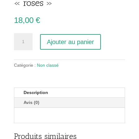
« roses »
18,00
€
quantité
Ajouter au panier
de
collier
rectangulaire
"roses"
Catégorie :
Non classé
Description
Avis (0)
Produits similaires