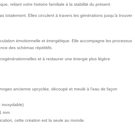
e, reliant votre histoire familiale à la stabilité du présent.
 totalement. Elles circulent à travers les générations jusqu’à trouver
rculation émotionnelle et énergétique. Elle accompagne les processus
ience des schémas répétitifs.
ransgénérationnelles et à restaurer une énergie plus légère.
moges ancienne upcyclée, découpé et meulé à l'eau de façon
r inoxydable)
 21 mm
ication, cette création est la seule au monde.
.