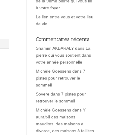
de la 9ème pierre qui vous lie
à votre foyer
Le lien entre vous et votre lieu
de vie
Commentaires récents
Shamim AKBARALY
dans
La
pierre qui vous soutient dans
votre année personnelle
Michèle Goessens
dans
7
pistes pour retrouver le
sommeil
Sovere
dans
7 pistes pour
retrouver le sommeil
Michèle Goessens
dans
Y
aurait-il des maisons
maudites, des maisons à
divorce, des maisons à faillites