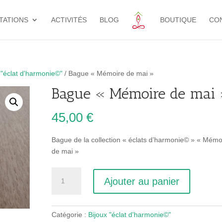
TATIONS
ACTIVITÉS
BLOG
BOUTIQUE
CO
 "éclat d'harmonie©"
/ Bague « Mémoire de mai »
Bague « Mémoire de mai
45,00
€
Bague de la collection « éclats d’harmonie© » « Mémo
de mai »
quantité
Ajouter au panier
de
Bague
"Mémoire
Catégorie :
Bijoux "éclat d'harmonie©"
de