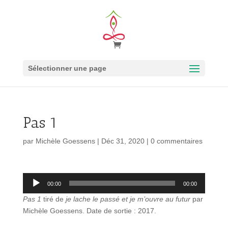
Sélectionner une page
Pas 1
par
Michèle Goessens
|
Déc 31, 2020
|
0 commentaires
Lecteur
00:00
00:00
audio
Pas 1
tiré de
je lache le passé et je m’ouvre au futur
par
Michèle Goessens. Date de sortie : 2017.