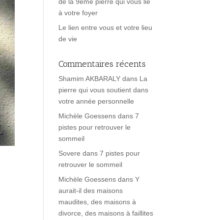
de la 9ème pierre qui vous lie
à votre foyer
Le lien entre vous et votre lieu
de vie
Commentaires récents
Shamim AKBARALY
dans
La
pierre qui vous soutient dans
votre année personnelle
Michèle Goessens
dans
7
pistes pour retrouver le
sommeil
Sovere
dans
7 pistes pour
retrouver le sommeil
Michèle Goessens
dans
Y
aurait-il des maisons
maudites, des maisons à
divorce, des maisons à faillites