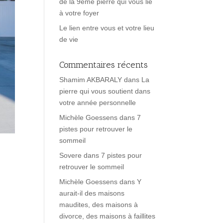
de la 9ème pierre qui vous lie
à votre foyer
Le lien entre vous et votre lieu
de vie
Commentaires récents
Shamim AKBARALY
dans
La
pierre qui vous soutient dans
votre année personnelle
Michèle Goessens
dans
7
pistes pour retrouver le
sommeil
Sovere
dans
7 pistes pour
retrouver le sommeil
Michèle Goessens
dans
Y
aurait-il des maisons
maudites, des maisons à
divorce, des maisons à faillites