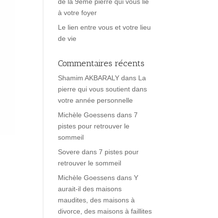
de la 9ème pierre qui vous lie
à votre foyer
Le lien entre vous et votre lieu
de vie
Commentaires récents
Shamim AKBARALY
dans
La
pierre qui vous soutient dans
votre année personnelle
Michèle Goessens
dans
7
pistes pour retrouver le
sommeil
Sovere
dans
7 pistes pour
retrouver le sommeil
Michèle Goessens
dans
Y
aurait-il des maisons
maudites, des maisons à
divorce, des maisons à faillites