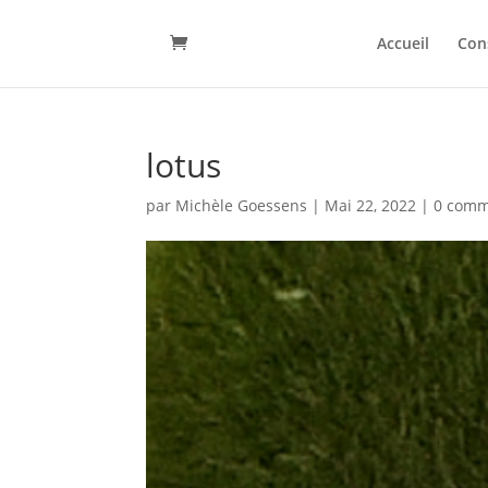
Accueil
Con
lotus
par
Michèle Goessens
|
Mai 22, 2022
|
0 comm