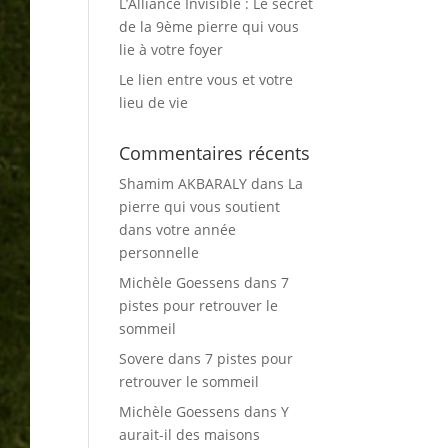
L’Alliance Invisible : Le secret
de la 9ème pierre qui vous
lie à votre foyer
Le lien entre vous et votre
lieu de vie
Commentaires récents
Shamim AKBARALY
dans
La
pierre qui vous soutient
dans votre année
personnelle
Michèle Goessens
dans
7
pistes pour retrouver le
sommeil
Sovere
dans
7 pistes pour
retrouver le sommeil
Michèle Goessens
dans
Y
aurait-il des maisons