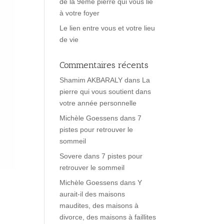
de la 9ème pierre qui vous lie
à votre foyer
Le lien entre vous et votre lieu
de vie
Commentaires récents
Shamim AKBARALY
dans
La
pierre qui vous soutient dans
votre année personnelle
Michèle Goessens
dans
7
pistes pour retrouver le
sommeil
Sovere
dans
7 pistes pour
retrouver le sommeil
Michèle Goessens
dans
Y
aurait-il des maisons
maudites, des maisons à
divorce, des maisons à faillites