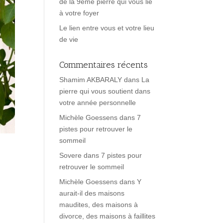
de la 9ème pierre qui vous lie
à votre foyer
Le lien entre vous et votre lieu
de vie
Commentaires récents
Shamim AKBARALY
dans
La
pierre qui vous soutient dans
votre année personnelle
Michèle Goessens
dans
7
pistes pour retrouver le
sommeil
Sovere
dans
7 pistes pour
retrouver le sommeil
Michèle Goessens
dans
Y
aurait-il des maisons
maudites, des maisons à
divorce, des maisons à faillites