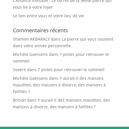
L’Alliance Invisible : Le secret de la 9ème pierre qui
vous lie à votre foyer
Le lien entre vous et votre lieu de vie
Commentaires récents
Shamim AKBARALY
dans
La pierre qui vous soutient
dans votre année personnelle
Michèle Goessens
dans
7 pistes pour retrouver le
sommeil
Sovere
dans
7 pistes pour retrouver le sommeil
Michèle Goessens
dans
Y aurait-il des maisons
maudites, des maisons à divorce, des maisons à
faillites ?
Brinon
dans
Y aurait-il des maisons maudites, des
maisons à divorce, des maisons à faillites ?