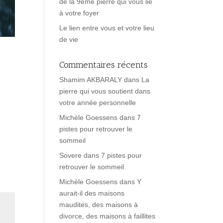
de la 9ème pierre qui vous lie
à votre foyer
Le lien entre vous et votre lieu
de vie
Commentaires récents
Shamim AKBARALY
dans
La
pierre qui vous soutient dans
votre année personnelle
Michèle Goessens
dans
7
pistes pour retrouver le
sommeil
Sovere
dans
7 pistes pour
retrouver le sommeil
Michèle Goessens
dans
Y
aurait-il des maisons
maudites, des maisons à
divorce, des maisons à faillites