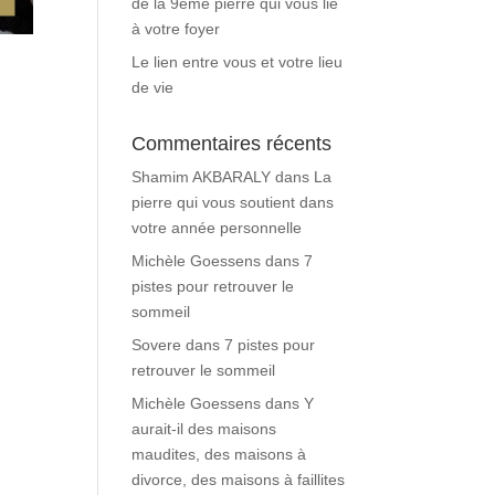
de la 9ème pierre qui vous lie
à votre foyer
Le lien entre vous et votre lieu
de vie
Commentaires récents
Shamim AKBARALY
dans
La
pierre qui vous soutient dans
votre année personnelle
Michèle Goessens
dans
7
pistes pour retrouver le
sommeil
Sovere
dans
7 pistes pour
retrouver le sommeil
Michèle Goessens
dans
Y
aurait-il des maisons
maudites, des maisons à
divorce, des maisons à faillites