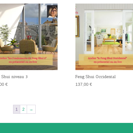
 Shui niveau 3
Feng Shui Occidental
,00
€
137,00
€
1
2
→