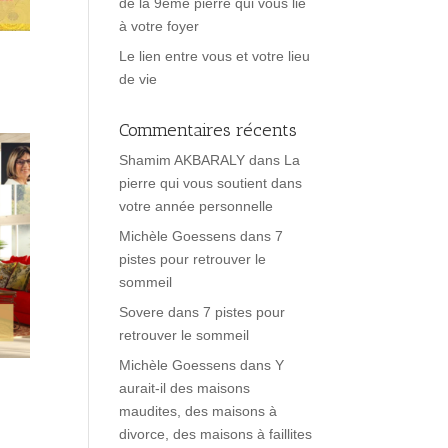
de la 9ème pierre qui vous lie
à votre foyer
Le lien entre vous et votre lieu
de vie
Commentaires récents
Shamim AKBARALY
dans
La
pierre qui vous soutient dans
votre année personnelle
Michèle Goessens
dans
7
pistes pour retrouver le
sommeil
Sovere
dans
7 pistes pour
retrouver le sommeil
Michèle Goessens
dans
Y
aurait-il des maisons
maudites, des maisons à
divorce, des maisons à faillites