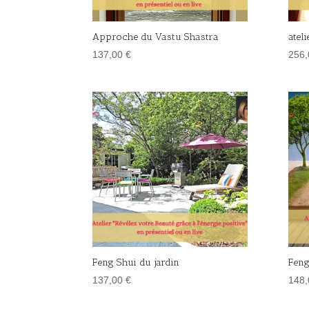
Approche du Vastu Shastra
atel
137,00
€
256
Feng Shui du jardin
Feng
137,00
€
148