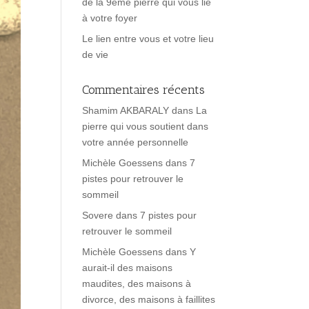
de la 9ème pierre qui vous lie
à votre foyer
Le lien entre vous et votre lieu
de vie
Commentaires récents
Shamim AKBARALY
dans
La
pierre qui vous soutient dans
votre année personnelle
Michèle Goessens
dans
7
pistes pour retrouver le
sommeil
Sovere
dans
7 pistes pour
retrouver le sommeil
Michèle Goessens
dans
Y
aurait-il des maisons
maudites, des maisons à
divorce, des maisons à faillites