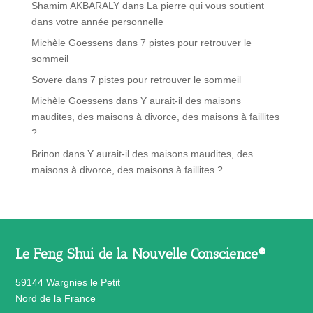
Shamim AKBARALY
dans
La pierre qui vous soutient
dans votre année personnelle
Michèle Goessens
dans
7 pistes pour retrouver le
sommeil
Sovere
dans
7 pistes pour retrouver le sommeil
Michèle Goessens
dans
Y aurait-il des maisons
maudites, des maisons à divorce, des maisons à faillites
?
Brinon
dans
Y aurait-il des maisons maudites, des
maisons à divorce, des maisons à faillites ?
Le Feng Shui de la Nouvelle Conscience®
59144 Wargnies le Petit
Nord de la France