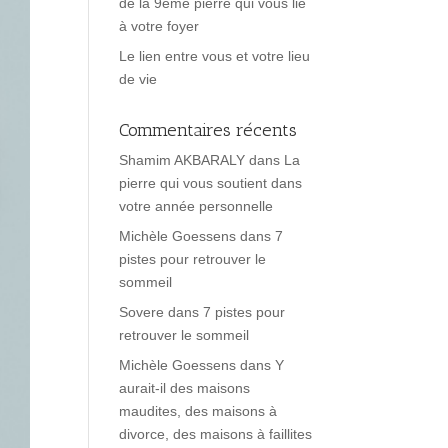
de la 9ème pierre qui vous lie
à votre foyer
Le lien entre vous et votre lieu
de vie
Commentaires récents
Shamim AKBARALY
dans
La
pierre qui vous soutient dans
votre année personnelle
Michèle Goessens
dans
7
pistes pour retrouver le
sommeil
Sovere
dans
7 pistes pour
retrouver le sommeil
Michèle Goessens
dans
Y
aurait-il des maisons
maudites, des maisons à
divorce, des maisons à faillites