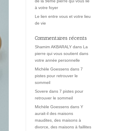
de la 9ème pierre qui vous lie
à votre foyer
Le lien entre vous et votre lieu
de vie
Commentaires récents
Shamim AKBARALY
dans
La
pierre qui vous soutient dans
votre année personnelle
Michèle Goessens
dans
7
pistes pour retrouver le
sommeil
Sovere
dans
7 pistes pour
retrouver le sommeil
Michèle Goessens
dans
Y
aurait-il des maisons
maudites, des maisons à
divorce, des maisons à faillites