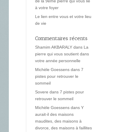
de la 9ème pierre qui vous lie
à votre foyer
Le lien entre vous et votre lieu
de vie
Commentaires récents
Shamim AKBARALY
dans
La
pierre qui vous soutient dans
votre année personnelle
Michèle Goessens
dans
7
pistes pour retrouver le
sommeil
Sovere
dans
7 pistes pour
retrouver le sommeil
Michèle Goessens
dans
Y
aurait-il des maisons
maudites, des maisons à
divorce, des maisons à faillites