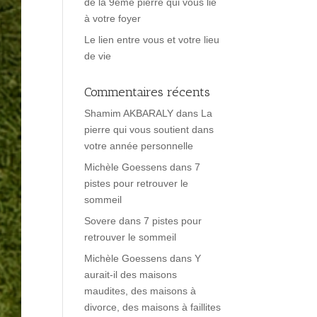
de la 9ème pierre qui vous lie
à votre foyer
Le lien entre vous et votre lieu
de vie
Commentaires récents
Shamim AKBARALY
dans
La
pierre qui vous soutient dans
votre année personnelle
Michèle Goessens
dans
7
pistes pour retrouver le
sommeil
Sovere
dans
7 pistes pour
retrouver le sommeil
Michèle Goessens
dans
Y
aurait-il des maisons
maudites, des maisons à
divorce, des maisons à faillites