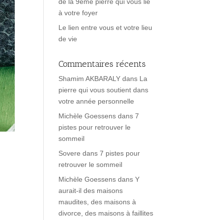
de la 9ème pierre qui vous lie
à votre foyer
Le lien entre vous et votre lieu
de vie
Commentaires récents
Shamim AKBARALY
dans
La
pierre qui vous soutient dans
votre année personnelle
Michèle Goessens
dans
7
pistes pour retrouver le
sommeil
Sovere
dans
7 pistes pour
retrouver le sommeil
Michèle Goessens
dans
Y
aurait-il des maisons
maudites, des maisons à
divorce, des maisons à faillites