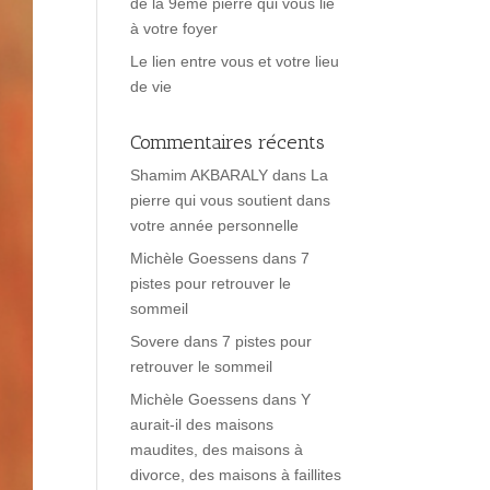
de la 9ème pierre qui vous lie
à votre foyer
Le lien entre vous et votre lieu
de vie
Commentaires récents
Shamim AKBARALY
dans
La
pierre qui vous soutient dans
votre année personnelle
Michèle Goessens
dans
7
pistes pour retrouver le
sommeil
Sovere
dans
7 pistes pour
retrouver le sommeil
Michèle Goessens
dans
Y
aurait-il des maisons
maudites, des maisons à
divorce, des maisons à faillites