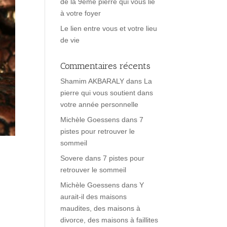
de la 9ème pierre qui vous lie
à votre foyer
Le lien entre vous et votre lieu
de vie
Commentaires récents
Shamim AKBARALY
dans
La
pierre qui vous soutient dans
votre année personnelle
Michèle Goessens
dans
7
pistes pour retrouver le
sommeil
Sovere
dans
7 pistes pour
retrouver le sommeil
Michèle Goessens
dans
Y
aurait-il des maisons
maudites, des maisons à
divorce, des maisons à faillites